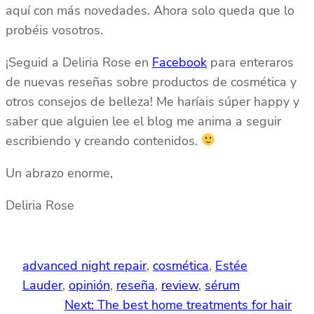
aquí con más novedades. Ahora solo queda que lo
probéis vosotros.
¡Seguid a Deliria Rose en
Facebook
para enteraros
de nuevas reseñas sobre productos de cosmética y
otros consejos de belleza! Me haríais súper happy y
saber que alguien lee el blog me anima a seguir
escribiendo y creando contenidos.
Un abrazo enorme,
Deliria Rose
advanced night repair
, 
cosmética
, 
Estée
Lauder
, 
opinión
, 
reseña
, 
review
, 
sérum
Next:
The best home treatments for hair