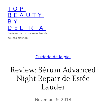
Skip
TOP
to
BEAUTY
content
BY
DELIRIA
Reviews de los tratamientos de
belleza más top
Cuidado de la piel
Review: Sérum Advanced
Night Repair de Estée
Lauder
November 9, 2018