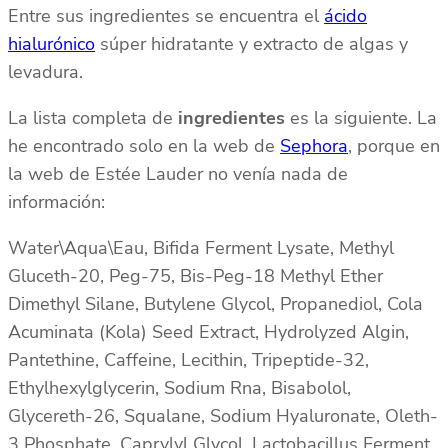
Entre sus ingredientes se encuentra el
ácido
hialurónico
súper hidratante y extracto de algas y
levadura.
La lista completa de
ingredientes
es la siguiente. La
he encontrado solo en la web de
Sephora
, porque en
la web de Estée Lauder no venía nada de
información:
Water\Aqua\Eau, Bifida Ferment Lysate, Methyl
Gluceth-20, Peg-75, Bis-Peg-18 Methyl Ether
Dimethyl Silane, Butylene Glycol, Propanediol, Cola
Acuminata (Kola) Seed Extract, Hydrolyzed Algin,
Pantethine, Caffeine, Lecithin, Tripeptide-32,
Ethylhexylglycerin, Sodium Rna, Bisabolol,
Glycereth-26, Squalane, Sodium Hyaluronate, Oleth-
3 Phosphate, Caprylyl Glycol, Lactobacillus Ferment,