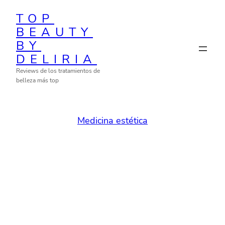
Skip
TOP
to
BEAUTY
content
BY
DELIRIA
Reviews de los tratamientos de
belleza más top
Medicina estética