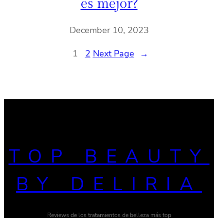
es mejor?
December 10, 2023
1
2
Next Page
→
TOP BEAUTY
BY DELIRIA
Reviews de los tratamientos de belleza más top